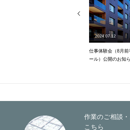
CONTACT
2024.07.12
2024.
込みの皆様へ
仕事体験会（8月前半スケジュ
2026
会社情報
採用情報
業務内容
ール）公開のお知らせ
（採用
作業のご相談・
こちら