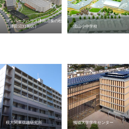
ザ・パークハウス津田沼奏の杜
（津田沼31街区）
流山小中学校
税大関東信越研究所
獨協大学学生センター