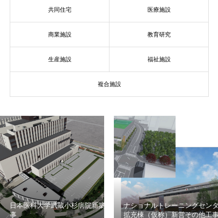
共同住宅
医療施設
商業施設
教育研究
生産施設
福祉施設
複合施設
日本医科大学武蔵小杉病院新築工
ナショナルトレーニングセン
事
拡充棟（仮称）新営その他工