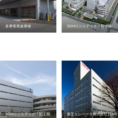
多摩青果倉庫棟
SGHロジスティクス柏２期
COMPANY
会社概要
RECRUIT
採用情報
SERVICE
業務内容
SGHロジスティクス柏１期
東芝エレベータ株式会社15A