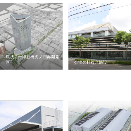
環状２号線新橋虎ノ門再開発Ⅲ街
区
公津の杜複合施設