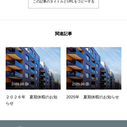
この記事のタイトルとURLをコピーする
COMPANY
会社概要
RECRUIT
採用情報
関連記事
SERVICE
業務内容
WORKS
実績紹介
NEWS
お知らせ
2026.08.04
2025.08.05
ORDER
作業を依頼
２０２６年 夏期休暇のお知
2025年 夏期休暇のお知らせ
CONTACT
お問い合わせ
らせ
会社情報
採用情報
業務内容
プライバシーポリシー