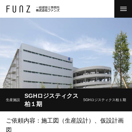
SGHロジスティクス
生産施設
SGHロジスティクス柏１期
柏１期
ご依頼内容：施工図（生産設計）、仮設計画
図