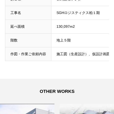
COMPANY
会社概要
工事名
SGHロジスティクス柏１期
RECRUIT
採用情報
延べ面積
130,097m2
SERVICE
業務内容
階数
地上５階
WORKS
実績紹介
NEWS
お知らせ
作図・作業ご依頼内容
施工図（生産設計）、仮設計画図
ORDER
作業を依頼
CONTACT
お問い合わせ
会社情報
採用情報
OTHER WORKS
業務内容
プライバシーポリシー