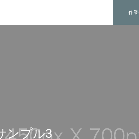
作業
サンプル3